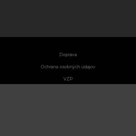
Doprava
Ochrana osobných údajov
VZP
Nezáväzná registrácia
Partnerská stránka
© 2026 METABOND SLOVAKIA, s.r.o.