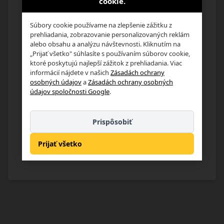
cookie.
E-mailová adresa*
Súbory cookie používame na zlepšenie zážitku z
prehliadania, zobrazovanie personalizovaných reklám
Heslo*
alebo obsahu a analýzu návštevnosti. Kliknutím na
„Prijať všetko" súhlasíte s používaním súborov cookie,
ktoré poskytujú najlepší zážitok z prehliadania. Viac
informácií nájdete v našich
Zásadách ochrany
osobných údajov
a
Zásadách ochrany osobných
Zabudol som moje heslo
údajov spoločnosti Google
.
Prihlásenie
Prispôsobiť
Registrácia
Prijať všetko